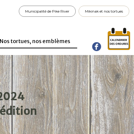
Municipalité de Pike River
Mikinak et nos tortues
Nos tortues, nos emblèmes
2024
édition