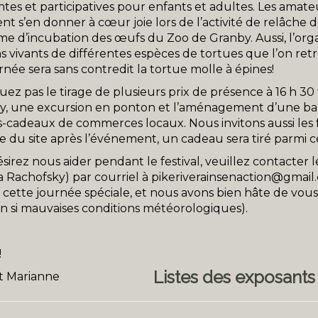
ntes et participatives pour enfants et adultes. Les amat
 s’en donner à cœur joie lors de l’activité de relâche d
e d’incubation des œufs du Zoo de Granby. Aussi, l’org
 vivants de différentes espèces de tortues que l’on ret
rnée sera sans contredit la tortue molle à épines!
z pas le tirage de plusieurs prix de présence à 16 h 30 t
y, une excursion en ponton et l’aménagement d’une band
ts-cadeaux de commerces locaux. Nous invitons aussi les fe
 du site après l’événement, un cadeau sera tiré parmi ce
ésirez nous aider pendant le festival, veuillez contacter
ia Rachofsky) par courriel à
pikeriverainsenaction@gmail
 cette journée spéciale, et nous avons bien hâte de vous
 si mauvaises conditions météorologiques).
!
Listes des exposants
et Marianne