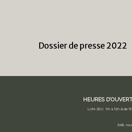
Dossier de presse 2022
HEURES D’OUVER
LUN-JEU: 9h à 12h & de 13
548, rou