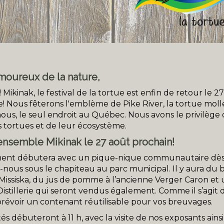
moureux de la nature,
Mikinak, le festival de la tortue est enfin de retour le 2
! Nous fêterons l'emblème de Pike River, la tortue mol
nous, le seul endroit au Québec. Nous avons le privilège d
s tortues et de leur écosystème.
ensemble Mikinak le 27 août prochain!
ent débutera avec un pique-nique communautaire dès 1
-nous sous le chapiteau au parc municipal. Il y aura du b
Missiska, du jus de pomme à l’ancienne Verger Caron et
stillerie qui seront vendus également. Comme il s’agi
prévoir un contenant réutilisable pour vos breuvages.
tés débuteront à 11 h, avec la visite de nos exposants ains