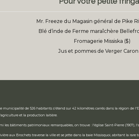
Pour votre petite fringa
Mr. Freeze du Magasin général de Pike Riv
Blé d’inde de Ferme maraîchère Bellefroi
Fromagerie Missiska ($)
Jus et pommes de Verger Caron 
te municipalité de 526 habitants s'étend sur 42 kilomètres carrés dans la région de l
'agriculture et la production laitière.
mi les bâtiments patrimoniaux remarquables, on trouve : l'église Saint-Pierre (1907), l'
rivière aux Brochets traverse la ville et se jette dans la baie Missisquoi, abritant la r