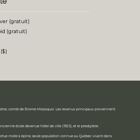
le
er (gratuit)
d (gratuit)
($)
'Estrie, comté de Brome-Missisquoi. Les revenus principaux proviennent
ancienne école devenue hôtel de ville (1923), et le presbytère.
are tortue molle à épine, seule population connue au Québec vivant dans