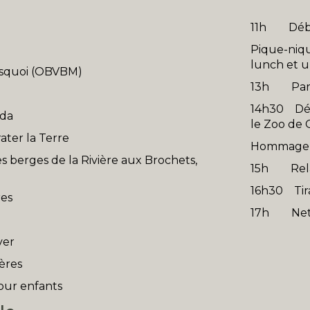
11h Débu
Pique-niq
lunch et u
sisquoi (OBVBM)
13h Parti
14h30 Dév
ada
le Zoo de
ater la Terre
Hommage à
berges de la Rivière aux Brochets,
15h Relâch
16h30 Tir
res
17h Netto
ver
ères
pour enfants