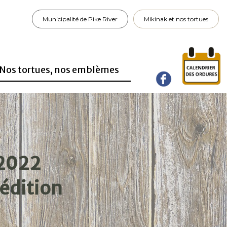
Municipalité de Pike River
Mikinak et nos tortues
Nos tortues, nos emblèmes
2022
édition